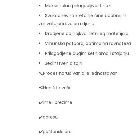
Maksimalna prilagodljivost nozi
Svakodnevno kretanje čine udobnijim
zahvaljujući svojem djonu
Izradjene od najkvalitetnijeg materijala
Vrhunska potpora, optimalna ravnoteža
Prilagodjene dugim šetnjama i stajanju
Jedinstven dizajn
📞Proces naručivanja je jednostavan
📢Napišite vaše
✔️ime i prezime
✔️adresu
✔️poštanski broj