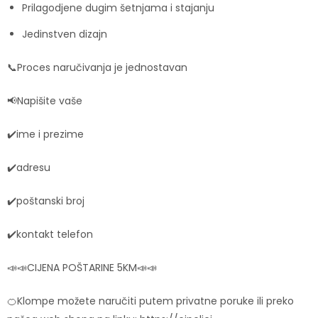
Prilagodjene dugim šetnjama i stajanju
Jedinstven dizajn
📞Proces naručivanja je jednostavan
📢Napišite vaše
✔️ime i prezime
✔️adresu
✔️poštanski broj
✔️kontakt telefon
📣📣CIJENA POŠTARINE 5KM📣📣
🍊Klompe možete naručiti putem privatne poruke ili preko