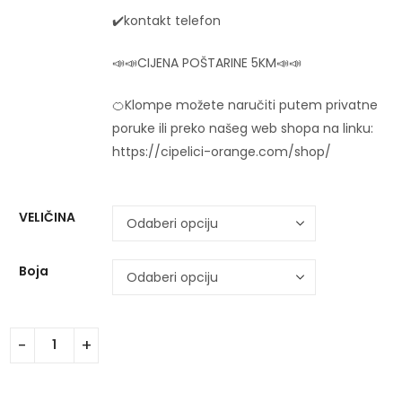
✔️kontakt telefon
📣📣CIJENA POŠTARINE 5KM📣📣
🍊Klompe možete naručiti putem privatne
poruke ili preko našeg web shopa na linku:
https://cipelici-orange.com/shop/
VELIČINA
Boja