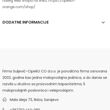
našeg web shopa na linku: https://cipelici-
orange.com/shop/
DODATNE INFORMACIJE
Firma Suljević-Cipelići CO d.o.o. je porodična firma osnovana
2002. godine kao jedna maloprodajna jedinica, a do danas se
razvila u društvo sa proizvodnim kapacitetima, 5
maloprodajnih poslovnica i veleprodajom.
Mala Aleja 73, Ilidza, Sarajevo