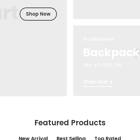
Shop Now
Accessories
Backpack
Min. 40-80% Off
Shop Now
Featured Products
New Arrival
Best Selling
Top Rated