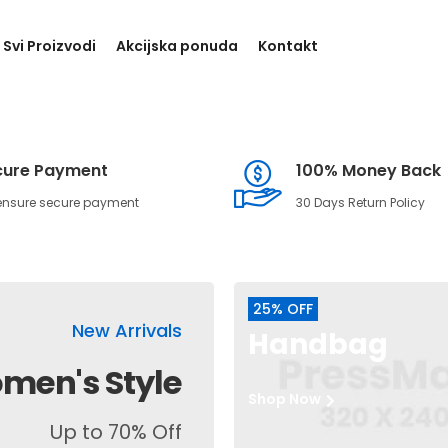
Svi Proizvodi
Akcijska ponuda
Kontakt
cure Payment
100% Money Back
ensure secure payment
30 Days Return Policy
25% OFF
New Arrivals
Handbag
men's Style
Shop Now
Up to 70% Off